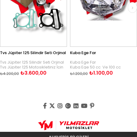
 Jüpiter 125 Silindir Seti Orjinal
Kuba Ege Far
 Jüpiter 125 Silindir Seti Orjinal
Kuba Ege Far
T
 Jüpiter 125 Motosikletiniz İçin
Kuba Ege 50 cc Ve 100 cc
O
 A++ Kalitede Orjinal Olarak
Motosikletiniz İçin A+ Kalitede
₺3.600,00
₺1.100,00
T
200,00
₺1.200,00
₺
tilmiş Olan Bu Silindir Setine
Üretilmeiş Olan Bu Ürüne
O
mazlar Motosiklet Güvencesiyle
Yılmazlar Motosiklet Güvencesiyle
Ü
aylıkla Sahip Olabilirsiniz.
Kolaylıkla Sahip Olabilirsiniz.
B
M
K