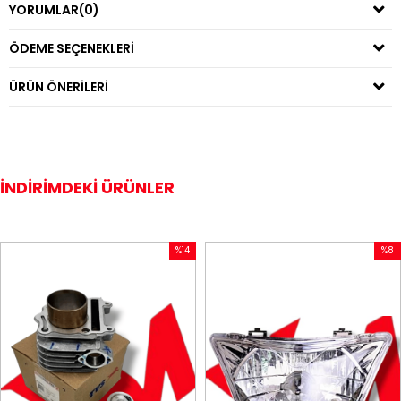
YORUMLAR
(0)
ÖDEME SEÇENEKLERI
ÜRÜN ÖNERILERI
İNDIRIMDEKI ÜRÜNLER
%14
%8
İndirim
İndirim
%14İndirim
%8İndirim