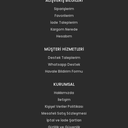
ALIŞVERİŞ BİLGİLERİ
Siparişlerim
Favorilerim
İade Taleplerim
Kargom Nerede
Hesabım
MÜŞTERİ HİZMETLERİ
Destek Taleplerim
Whatsapp Destek
Havale Bildirim Formu
KURUMSAL
Hakkımızda
İletişim
Kişişel Veriler Politikası
Mesafeli Satış Sözleşmesi
İptal ve İade Şartları
Gizlilik ve Güvenlik