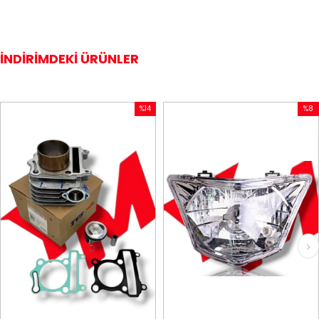
İNDIRIMDEKI ÜRÜNLER
%14
%8
İndirim
İndirim
%14İndirim
%8İndiri