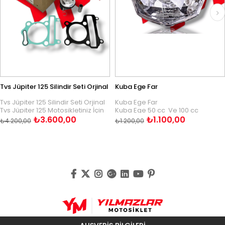
 Jüpiter 125 Silindir Seti Orjinal
Kuba Ege Far
 Jüpiter 125 Silindir Seti Orjinal
Kuba Ege Far
T
 Jüpiter 125 Motosikletiniz İçin
Kuba Ege 50 cc Ve 100 cc
O
m A++ Kalitede Orjinal Olarak
Motosikletiniz İçin A+ Kalitede
₺3.600,00
₺1.100,00
T
.200,00
₺1.200,00
₺
tilmiş Olan Bu Silindir Setine
Üretilmeiş Olan Bu Ürüne
O
lmazlar Motosiklet Güvencesiyle
Yılmazlar Motosiklet Güvencesiyle
Ü
aylıkla Sahip Olabilirsiniz.
Kolaylıkla Sahip Olabilirsiniz.
B
M
K