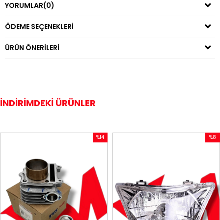
YORUMLAR
(0)
ÖDEME SEÇENEKLERI
ÜRÜN ÖNERILERI
İNDIRIMDEKI ÜRÜNLER
%14
%8
İndirim
İndirim
%14İndirim
%8İndiri