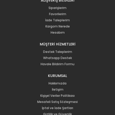
ALIŞVERİŞ BİLGİLERİ
Siparişlerim
Favorilerim
İade Taleplerim
Kargom Nerede
Hesabım
MÜŞTERİ HİZMETLERİ
Destek Taleplerim
Whatsapp Destek
Havale Bildirim Formu
KURUMSAL
Hakkımızda
İletişim
Kişişel Veriler Politikası
Mesafeli Satış Sözleşmesi
İptal ve İade Şartları
Gizlilik ve Güvenlik